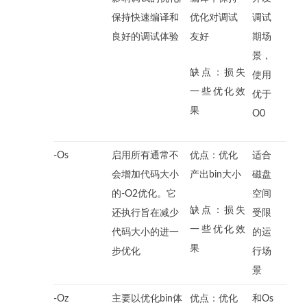
保持快速编译和
优化对调试
调试
良好的调试体验
友好
期场
景，
缺点：损失
使用
一些优化效
优于
果
O0
-Os
启用所有通常不
优点：优化
适合
会增加代码大小
产出bin大小
磁盘
的-O2优化。它
空间
缺点：损失
还执行旨在减少
受限
一些优化效
代码大小的进一
的运
果
步优化
行场
景
-Oz
主要以优化bin体
优点：优化
和Os