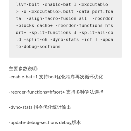
llvm-bolt -enable-bat=1 <executable
> -o <executable>.bolt -data perf.fda
ta  -align-macro-fusion=all  -reorder
-blocks=cache+ -reorder-functions=hfs
ort+ -split-functions=3 -split-all-co
ld -split-eh -dyno-stats -icf=1 -upda
te-debug-sections
主要参数说明:
-enable-bat=1 支持bolt优化程序再次循环优化
-reorder-functions=hfsort+ 支持多种算法选择
-dyno-stats 指令优化统计输出
-update-debug-sections debug版本