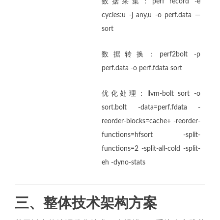
数据采集：perf record -e
cycles:u -j any,u -o perf.data —
sort
数据转换：perf2bolt -p
perf.data -o perf.fdata sort
优化处理：llvm-bolt sort -o
sort.bolt -data=perf.fdata -
reorder-blocks=cache+ -reorder-
functions=hfsort -split-
functions=2 -split-all-cold -split-
eh -dyno-stats
三、整体技术架构方案