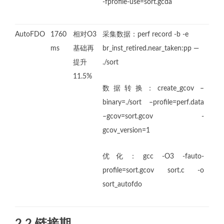
-fprofile-use=sort.gcda
AutoFDO
1760
相对O3
采集数据：perf record -b -e
ms
基础再
br_inst_retired.near_taken:pp —
提升
./sort
11.5%
数据转换：create_gcov –
binary=./sort –profile=perf.data
–gcov=sort.gcov -
gcov_version=1
优化：gcc -O3 -fauto-
profile=sort.gcov sort.c -o
sort_autofdo
2.2 链接期