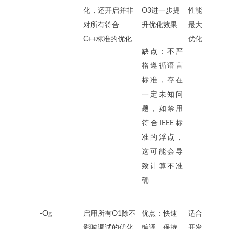
化，还开启并非
O3进一步提
性能
对所有符合
升优化效果
最大
C++标准的优化
优化
缺点：不严
格遵循语言
标准，存在
一定未知问
题，如禁用
符合IEEE标
准的浮点，
这可能会导
致计算不准
确
-Og
启用所有O1除不
优点：快速
适合
影响调试的优化,
编译，保持
开发