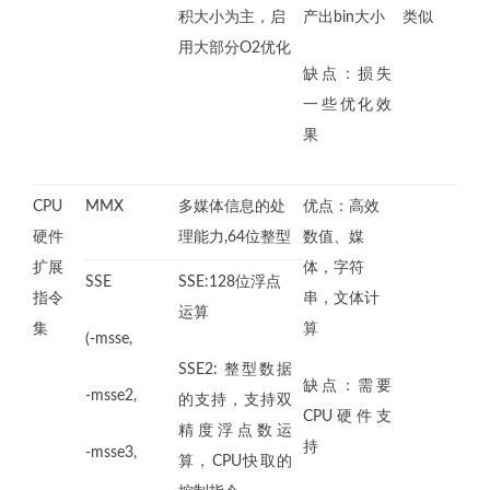
积大小为主，启
产出bin大小
类似
用大部分O2优化
缺点：损失
一些优化效
果
CPU
MMX
多媒体信息的处
优点：高效
硬件
理能力,64位整型
数值、媒
扩展
体，字符
SSE
SSE:128位浮点
指令
串，文体计
运算
集
算
(-msse,
SSE2: 整型数据
缺点：需要
-msse2,
的支持，支持双
CPU硬件支
精度浮点数运
持
-msse3,
算，CPU快取的