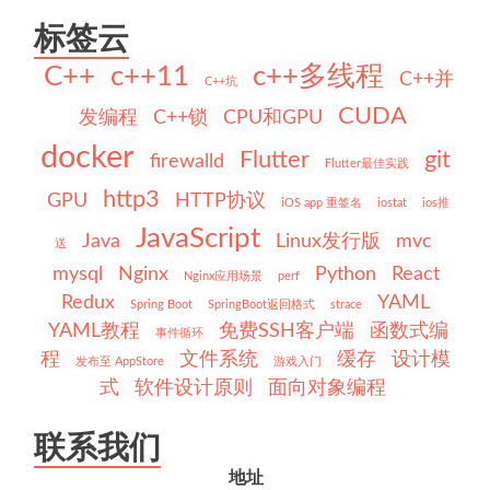
标签云
C++
c++11
c++多线程
C++并
C++坑
CUDA
发编程
C++锁
CPU和GPU
docker
Flutter
git
firewalld
Flutter最佳实践
http3
GPU
HTTP协议
iOS app 重签名
iostat
ios推
JavaScript
Java
Linux发行版
mvc
送
mysql
Nginx
Python
React
Nginx应用场景
perf
Redux
YAML
Spring Boot
SpringBoot返回格式
strace
YAML教程
免费SSH客户端
函数式编
事件循环
程
文件系统
缓存
设计模
发布至 AppStore
游戏入门
式
软件设计原则
面向对象编程
联系我们
地址