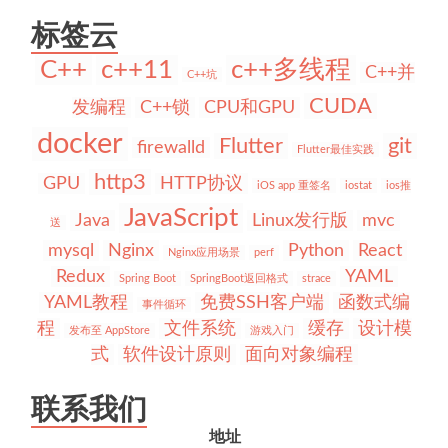
标签云
C++
c++11
c++多线程
C++并
C++坑
CUDA
发编程
C++锁
CPU和GPU
docker
Flutter
git
firewalld
Flutter最佳实践
http3
GPU
HTTP协议
iOS app 重签名
iostat
ios推
JavaScript
Java
Linux发行版
mvc
送
mysql
Nginx
Python
React
Nginx应用场景
perf
Redux
YAML
Spring Boot
SpringBoot返回格式
strace
YAML教程
免费SSH客户端
函数式编
事件循环
程
文件系统
缓存
设计模
发布至 AppStore
游戏入门
式
软件设计原则
面向对象编程
联系我们
地址