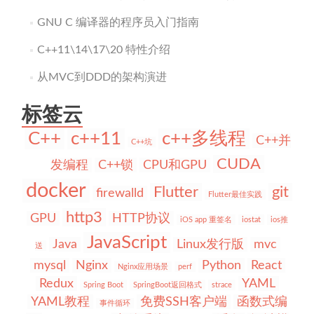
GNU C 编译器的程序员入门指南
C++11\14\17\20 特性介绍
从MVC到DDD的架构演进
标签云
C++
c++11
c++多线程
C++并
C++坑
CUDA
发编程
C++锁
CPU和GPU
docker
Flutter
git
firewalld
Flutter最佳实践
http3
GPU
HTTP协议
iOS app 重签名
iostat
ios推
JavaScript
Java
Linux发行版
mvc
送
mysql
Nginx
Python
React
Nginx应用场景
perf
Redux
YAML
Spring Boot
SpringBoot返回格式
strace
YAML教程
免费SSH客户端
函数式编
事件循环