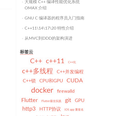
大规模 C++ 编译性能优化系统
OMAX 介绍
GNU C 编译器的程序员入门指南
C++11\14\17\20 特性介绍
从MVC到DDD的架构演进
标签云
C++
c++11
C++坑
c++多线程
C++并发编程
CUDA
C++锁
CPU和GPU
docker
firewalld
Flutter
git
GPU
Flutter最佳实践
http3
HTTP协议
iOS app 重签名