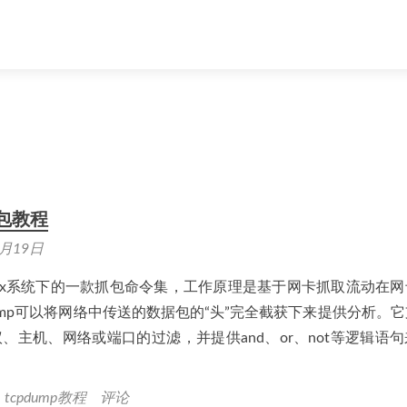
抓包教程
4月19日
是Linux系统下的一款抓包命令集，工作原理是基于网卡抓取流动在
dump可以将网络中传送的数据包的“头”完全截获下来提供分析。
、主机、网络或端口的过滤，并提供and、or、not等逻辑语
、
tcpdump教程
评论