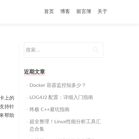
跳
至
首页
博客
留言簿
关于
内
容
搜
索：
近期文章
Docker 容器监控知多少？
LOG4J2 配置：详细入门指南
网卡上的
它支持针
终极 C++避坑指南
句来帮助
超全整理！Linux性能分析工具汇
总合集