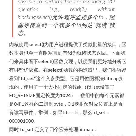
possible to perform the corresponding I/O
operation (e.g., read(2)) without
blocking.select()允许程序监控多个fd，阻
塞等待直到一个或多个fd到达”就绪”状
态。
内核使用
select()
为用户进程提供了类似批量的接口，函
数本身也会一直阻塞直到有fd为就绪状态返回。下面我
们来具体看下
select()
函数实现，以便我们更好地分析它
有哪些优缺点。在
select()
函数的构造器里，我们很容易
看到”
fd_set
“这个入参类型。它是用位图算法bitmap实
现的，使用了一个大小固定的数组（fd_set设置了
FD_SETSIZE固定长度为
1024
），数组中的每个元素都
是0和1这样的二进制byte，0,1映射fd对应位置上是否
有读写事件，举例：如果fd == 5，那么fd_set =
000001000。
同时
fd_set
定义了四个宏来处理bitmap：