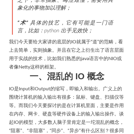
之下，非常抽象、晦涩难懂，需要用具
象化的事物加以理解；
“术”
具体的技艺，它有可能是一门语
言，比如：python 出手见效快；
我们今天要给大家讲的底层的IO就属于“道”的范畴，看
上去简单，实则抽象。并且在它之上衍生出了语言层面
用于实战的技术，比如我们熟悉的java语言中的NIO或
者像Netty这样的框架。
一、混乱的 IO 概念
IO是Input和Output的缩写，即输入和输出。广义上的
围绕计算机的输入输出有很多：鼠标、键盘、扫描仪等
等。而我们今天要探讨的是在计算机里面，主要是作用
在内存、网卡、硬盘等硬件设备上的输入输出操作。谈
起IO的模型，大多数人脑子里肯定是一坨混乱的概念，
“阻塞”、“非阻塞”，“同步”、“异步”有什么区别？很多同