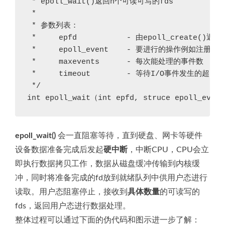
 * epoll_wait()返回n个可读可写的fds

 *

 * 参数列表：

 *     epfd           - 由epoll_create(
 *     epoll_event    - 要进行的操作例如注册事件,
 *     maxevents      - 每次能处理的事件数

 *     timeout        - 等待I/O事件发生
 */

int epoll_wait（int epfd, struce epoll_event
epoll_wait()
会一直阻塞等待，直到硬盘、网卡等硬件
设备数据准备完成后发起
硬中断
，中断CPU，CPU会立
即执行数据拷贝工作，数据从磁盘缓冲传输到内核缓
冲，同时将准备完成的fd放到就绪队列中供用户态进行
读取。用户态阻塞停止，接收到
具体数量
的可读写的
fds，返回用户态进行数据处理。
整体过程可以通过下面的伪代码和图示进一步了解：