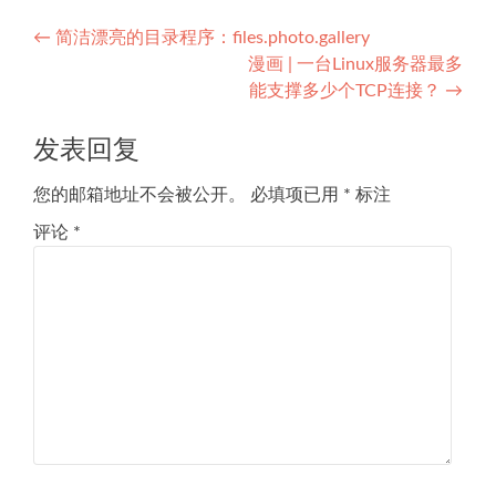
文
←
简洁漂亮的目录程序：files.photo.gallery
漫画 | 一台Linux服务器最多
章
能支撑多少个TCP连接？
→
导
发表回复
航
您的邮箱地址不会被公开。
必填项已用
*
标注
评论
*