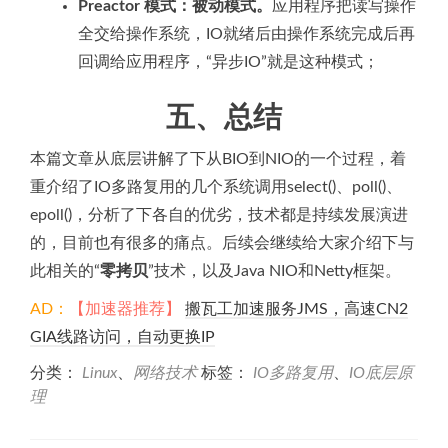
Preactor 模式：被动模式。
应用程序把读写操作
全交给操作系统，IO就绪后由操作系统完成后再
回调给应用程序，“异步IO”就是这种模式；
五、总结
本篇文章从底层讲解了下从BIO到NIO的一个过程，着
重介绍了IO多路复用的几个系统调用select()、poll()、
epoll()，分析了下各自的优劣，技术都是持续发展演进
的，目前也有很多的痛点。后续会继续给大家介绍下与
此相关的“
零拷贝
”技术，以及Java NIO和Netty框架。
AD：
【加速器推荐】
搬瓦工加速服务JMS，高速CN2
GIA线路访问，自动更换IP
分类：
Linux
、
网络技术
标签：
IO多路复用
、
IO底层原
理