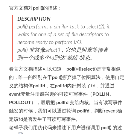
官方文档对
poll()
的描述：
DESCRIPTION
poll() performs a similar task to select(2): it
waits for one of a set of file descriptors to
become ready to perform I/O.
poll() 非常像select()，它也是阻塞等待直
到一个或多个fd到达”就绪”状态。
看官方文档描述可以知道，
poll()
和
select()
是非常相似
的，唯一的区别在于
poll()
摒弃掉了位图算法，使用自定
义的结构体
pollfd
，在
pollfd
内部封装了fd，并通过
event变量注册感兴趣的可读可写事件（
POLLIN、
POLLOUT
），最后把
pollfd
交给内核。当有读写事件
触发的时候，我们可以通过轮询
pollfd
，判断revent确
定该fd是否发生了可读可写事件。
老样子我们用伪代码来描述下用户进程调用
poll()
的过