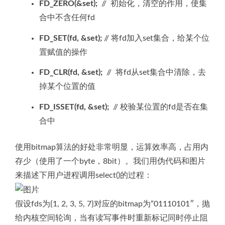
FD_ZERO(&set);
// 初始化，清空的作用，使集
合中不含任何fd
FD_SET(fd, &set);
// 将fd加入set集合，给某个位
置赋值的操作
FD_CLR(fd, &set);
// 将fd从set集合中清除，去
掉某个位置的值
FD_ISSET(fd, &set);
// 校验某位置的fd是否在集
合中
使用bitmap算法的好处非常明显，运算效率高，占用内
存少（使用了一个byte，8bit）。我们用伪代码和图片
来描述下用户进程调用select()的过程：
假设fds为{1, 2, 3, 5, 7}对应的bitmap为”01110101″，抛
给内核空间轮询，当有读写事件时重新标记同时停止阻