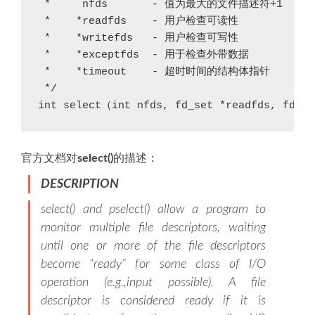
 *     nfds       - 值为最大的文件描述符+1

 *    *readfds    - 用户检查可读性

 *    *writefds   - 用户检查可写性

 *    *exceptfds  - 用于检查外带数据

 *    *timeout    - 超时时间的结构体指针

 */

int select（int nfds, fd_set *readfds, fd_se
官方文档对
select()
的描述：
DESCRIPTION
select() and pselect() allow a program to
monitor multiple file descriptors, waiting
until one or more of the file descriptors
become “ready” for some class of I/O
operation (e.g.,input possible). A file
descriptor is considered ready if it is