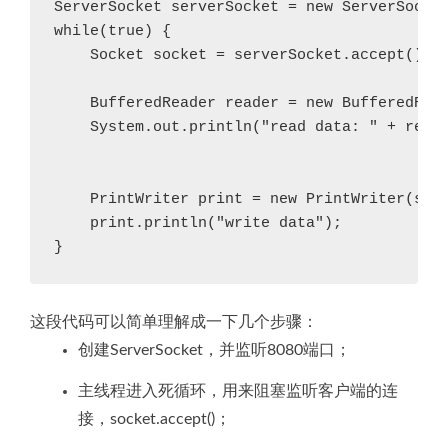
ServerSocket serverSocket = new ServerSoc
while(true) {                            
    Socket socket = serverSocket.accept()
    BufferedReader reader = new BufferedRead
    System.out.println("read data: " + rea
    PrintWriter print = new PrintWriter(sock
    print.println("write data");          
}
这段代码可以简单理解成一下几个步骤：
创建ServerSocket，并监听8080端口；
主线程进入死循环，用来阻塞监听客户端的连
接，socket.accept()；