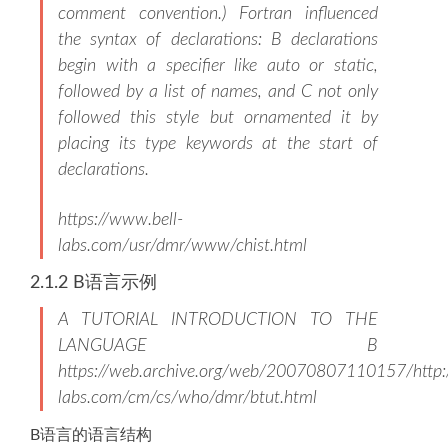
comment convention.) Fortran influenced
the syntax of declarations: B declarations
begin with a specifier like auto or static,
followed by a list of names, and C not only
followed this style but ornamented it by
placing its type keywords at the start of
declarations.
https://www.bell-
labs.com/usr/dmr/www/chist.html
2.1.2 B语言示例
A TUTORIAL INTRODUCTION TO THE
LANGUAGE B
https://web.archive.org/web/20070807110157/http:/
labs.com/cm/cs/who/dmr/btut.html
B语言的语言结构