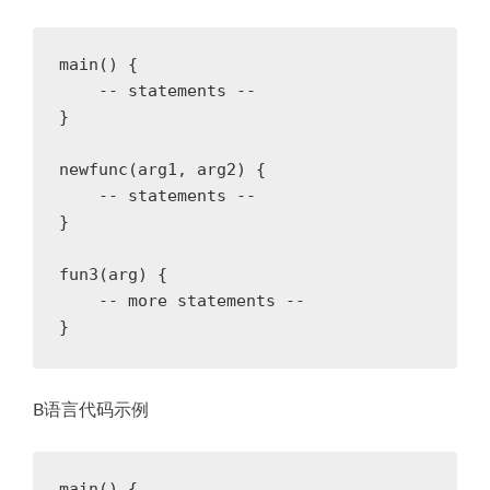
main() {

    -- statements --

}

newfunc(arg1, arg2) {

    -- statements --

}

fun3(arg) {

    -- more statements --

B语言代码示例
main() {
