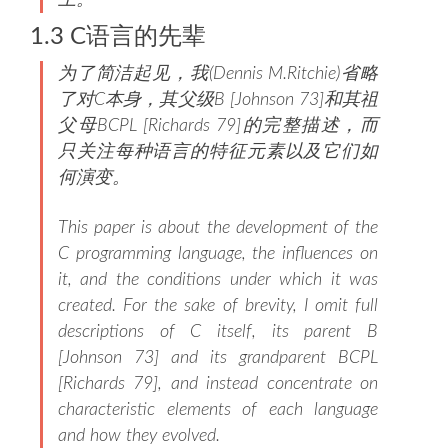
上。
1.3 C语言的先辈
为了简洁起见，我(Dennis M.Ritchie)省略
了对C本身，其父级B [Johnson 73]和其祖
父母BCPL [Richards 79]的完整描述，而
只关注每种语言的特征元素以及它们如
何演变。
This paper is about the development of the
C programming language, the influences on
it, and the conditions under which it was
created. For the sake of brevity, I omit full
descriptions of C itself, its parent B
[Johnson 73] and its grandparent BCPL
[Richards 79], and instead concentrate on
characteristic elements of each language
and how they evolved.