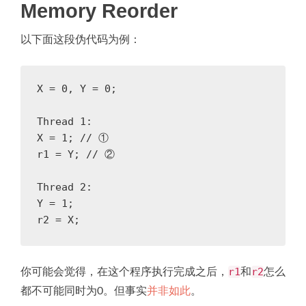
Memory Reorder
以下面这段伪代码为例：
X
=
0
,
Y
=
0
;
Thread
1
:
X
=
1
;
// ①
r1
=
Y
;
// ②
Thread
2
:
Y
=
1
;
r2
=
X
;
r1
r2
你可能会觉得，在这个程序执行完成之后，
和
怎么
都不可能同时为0。但事实
并非如此
。