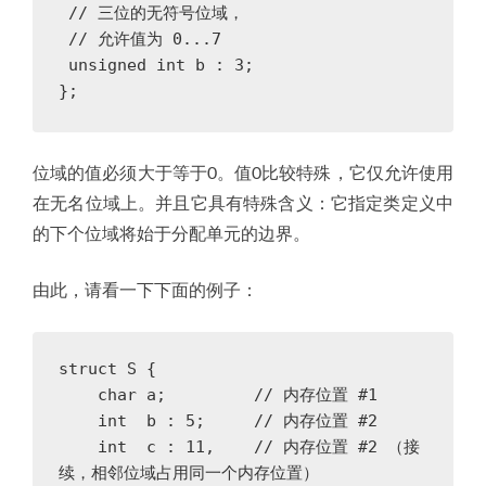
// 三位的无符号位域，
// 允许值为 0...7
unsigned
int
b
:
3
;
};
位域的值必须大于等于0。值0比较特殊，它仅允许使用
在无名位域上。并且它具有特殊含义：它指定类定义中
的下个位域将始于分配单元的边界。
由此，请看一下下面的例子：
struct
S
{
char
a
;
// 内存位置 #1
int
b
:
5
;
// 内存位置 #2
int
c
:
11
,
// 内存位置 #2 （接
续，相邻位域占用同一个内存位置）