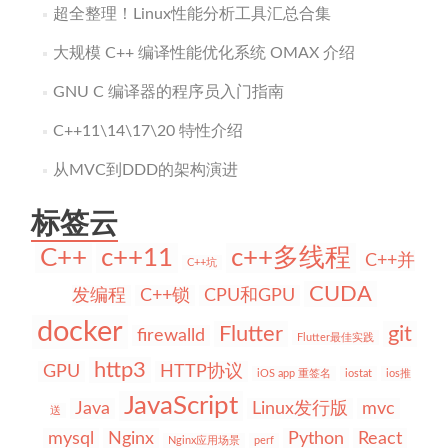
超全整理！Linux性能分析工具汇总合集
大规模 C++ 编译性能优化系统 OMAX 介绍
GNU C 编译器的程序员入门指南
C++11\14\17\20 特性介绍
从MVC到DDD的架构演进
标签云
C++
c++11
c++多线程
C++并
C++坑
CUDA
发编程
C++锁
CPU和GPU
docker
Flutter
git
firewalld
Flutter最佳实践
http3
GPU
HTTP协议
iOS app 重签名
iostat
ios推
JavaScript
Java
Linux发行版
mvc
送
mysql
Nginx
Python
React
Nginx应用场景
perf