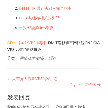
[译] HTTP 缓存头部 – 完全指南
HTTP与缓存相关的头部
一张图理解Http缓存
AD：
【国外VPS推荐】
DMIT洛杉矶三网回程CN2 GIA
VPS，稳定做站推荐
分类：
网络技术
标签：
缓存
文
←
大带宽大流量VPS商家汇总
Nginx性能优化
→
章
导
发表回复
航
您的邮箱地址不会被公开。
必填项已用
*
标注