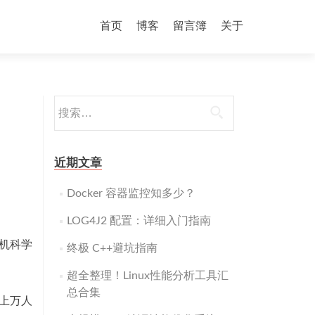
跳
至
首页
博客
留言簿
关于
内
容
搜
索：
近期文章
Docker 容器监控知多少？
LOG4J2 配置：详细入门指南
算机科学
终极 C++避坑指南
超全整理！Linux性能分析工具汇
总合集
上万人