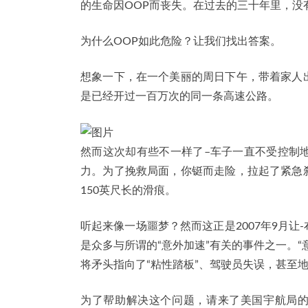
的生命因OOP而丧失。在过去的三十年里，没
为什么OOP如此危险？让我们找出答案。
想象一下，在一个美丽的周日下午，带着家人
是已经开过一百万次的同一条高速公路。
然而这次却有些不一样了–车子一直不受控制
力。为了挽救局面，你铤而走险，拉起了紧急
150英尺长的滑痕。
听起来像一场噩梦？然而这正是2007年9月
是众多与所谓的“意外加速”有关的事件之一。
将矛头指向了“粘性踏板”、驾驶员失误，甚至
为了帮助解决这个问题，请来了美国宇航局的软