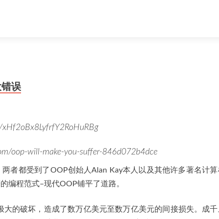
大错误
xHf2oBx8LyfrfY2RoHuRBg
m/oop-will-make-you-suffer-846d072b4dce
。两者都受到了OOP创始人Alan Kay本人以及其他许多著名计
著的编程范式–现代OOP铺平了道路。
极大的破坏，造成了数万亿美元至数万亿美元的间接损失。成千