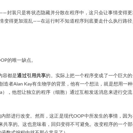
码——封装只是将状态隐藏并分散在程序中，这只会让事情变得更
事情变得更加混乱——在运行时不知道程序到底要走什么执行路径
OP的唯一缺点。
内容都是
通过引用共享
的。实际上把一个程序变成了一个巨大的
的创造者Alan Kay有生物学的背景，他有一个想法，就是想用一
ula），他想让独立的程序（细胞）通过互相发送消息来进行交
他细胞的内部进行改变。然而，这正是现代OOP中所发生的事情，因
用来共享的。这也意味着，回归变得不可避免。改变程序的一个部
如函数式编程中就不那么常见了）。