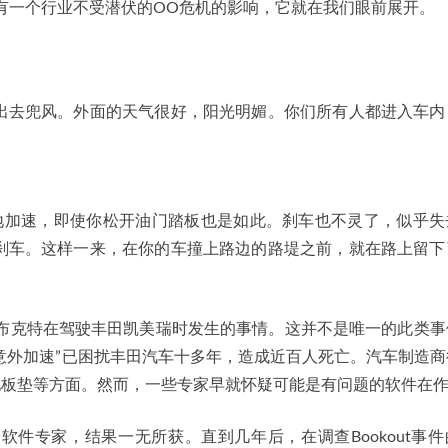
有一个行业不受潜伏的OO危机的影响，它就在我们眼前展开。
出去兜风。外面的天气很好，阳光明媚。你们所有人都进入车内
地加速，即使你松开油门踏板也是如此。刹车也不灵了，似乎失
刹车。这样一来，在你的车撞上路边的路堤之前，就在路上留下
让-布克特在驾驶丰田凯美瑞时发生的事情。这并不是唯一的此类
“意外加速”已困扰丰田汽车十多年，造成近百人死亡。汽车制造
地板垫等方面。然而，一些专家早就怀疑可能是有问题的软件在
件专家，结果一无所获。直到几年后，在调查Bookout事件