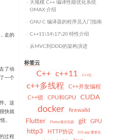
大规模 C++ 编译性能优化系统
OMAX 介绍
GNU C 编译器的程序员入门指南
C++11\14\17\20 特性介绍
，走的
从MVC到DDD的架构演进
标签云
去了动
C++
c++11
C++坑
了一个
c++多线程
C++并发编程
CUDA
C++锁
CPU和GPU
事件。这
docker
firewalld
商很快就
Flutter
git
作怪。
GPU
Flutter最佳实践
http3
HTTP协议
iOS app 重签名
的过程