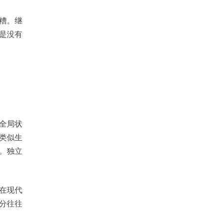
糟。继
是没有
全局状
种类似生
流。独立
为在现代
分往往