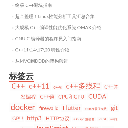
终极 C++避坑指南
超全整理！Linux性能分析工具汇总合集
大规模 C++ 编译性能优化系统 OMAX 介绍
GNU C 编译器的程序员入门指南
C++11\14\17\20 特性介绍
从MVC到DDD的架构演进
标签云
C++
c++11
c++多线程
C++并
C++坑
CUDA
发编程
C++锁
CPU和GPU
docker
Flutter
git
firewalld
Flutter最佳实践
http3
GPU
HTTP协议
iOS app 重签名
iostat
ios推